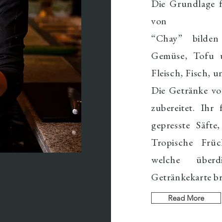
Die Grundlage 
von
“Chay” bilde
Gemüse, Tofu u
Fleisch, Fisch, u
Die Getränke vo
zubereitet. Ihr
gepresste Säft
Tropische Früc
welche über
Getränkekarte b
Read More