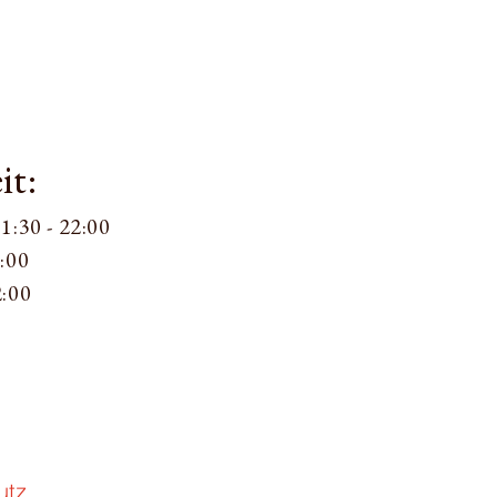
it:
11:30 - 22:00
:00​
2:00
utz