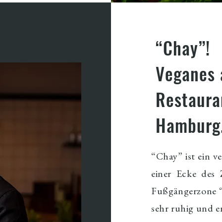
“Chay”!
Veganes 
Restaura
Hamburg
“Chay” ist ein v
einer Ecke des
Fußgängerzone “S
sehr ruhig und e