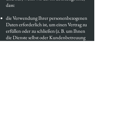
dass:
die Verwendung Ihrer personenbezogenen
Daten erforderlich ist, um einen Vertrag zu
erfüllen oder zu schließen (z. B. um Ihnen
die Dienste selbst oder Kundenbetreuung
bzw. technischen Support bereitzustellen);
die Verwendung Ihrer personenbezogenen
Daten notwendig ist, um entsprechenden
rechtlichen oder behördlichen
Verpflichtungen nachzukommen, oder
die Verwendung Ihrer personenbezogenen
Daten notwendig ist, um unsere
berechtigten geschäftlichen Interessen zu
unterstützen (unter der Maßgabe, dass dies
jederzeit in einer Weise erfolgt, die
verhältnismäßig ist und Ihre
Datenschutzrechte respektiert).
Als EU-Ansässiger können Sie: